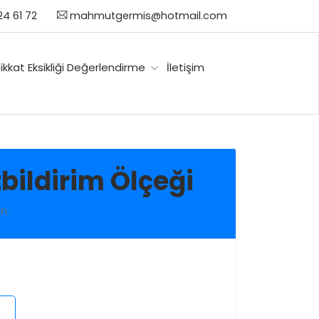
4 61 72
mahmutgermis@hotmail.com
ikkat Eksikliği Değerlendirme
İletişim
zbildirim Ölçeği
n.