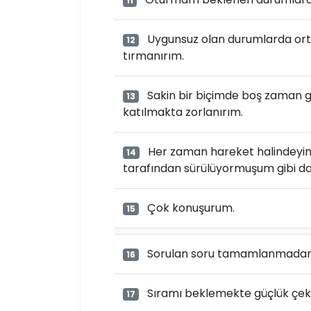
11
Uygunsuz olan durumlarda orta
12
tırmanırım.
Sakin bir biçimde boş zaman ge
13
katılmakta zorlanırım.
Her zaman hareket halindeyim
14
tarafından sürülüyormuşum gibi da
Çok konuşurum.
15
Sorulan soru tamamlanmadan c
16
Sıramı beklemekte güçlük çek
17