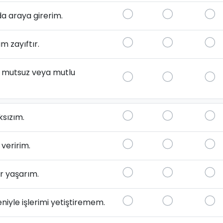
a araya girerim.
 zayıftır.
n mutsuz veya mutlu
ksızım.
veririm.
ar yaşarım.
yle işlerimi yetiştiremem.