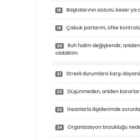
Başkalarının sözünü keser ya d
18
Çabuk parlarım, öfke kontrolüm
19
Ruh halim değişkendir, anide
20
olabilirim.
Stresli durumlara karşı dayanı
21
Düşünmeden, aniden kararlar 
22
İnsanlarla ilişkilerimde sorunl
23
Organizasyon bozukluğu nedeni
24