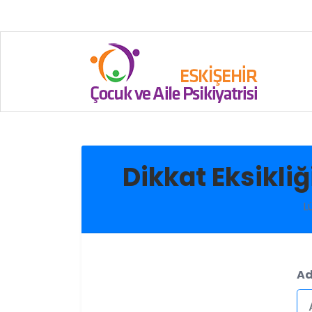
Dikkat Eksikliğ
L
Ad