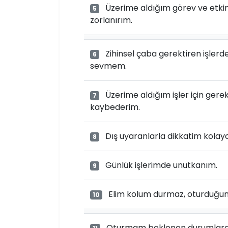
Üzerime aldığım görev ve etkin
5
zorlanırım.
Zihinsel çaba gerektiren işlerd
6
sevmem.
Üzerime aldığım işler için gerek
7
kaybederim.
Dış uyaranlarla dikkatim kolayc
8
Günlük işlerimde unutkanım.
9
Elim kolum durmaz, oturduğum
10
Oturmam beklenen durumlarda