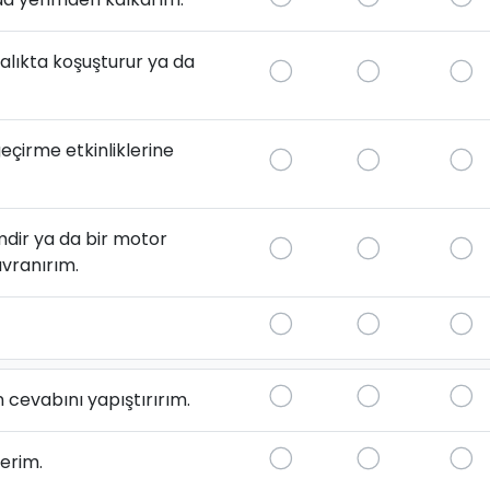
lıkta koşuşturur ya da
çirme etkinliklerine
dir ya da bir motor
vranırım.
evabını yapıştırırım.
erim.