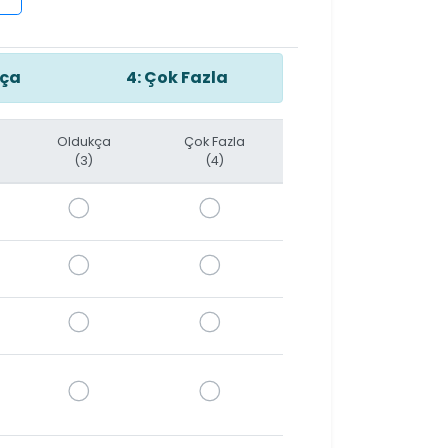
kça
4: Çok Fazla
Oldukça
Çok Fazla
(3)
(4)