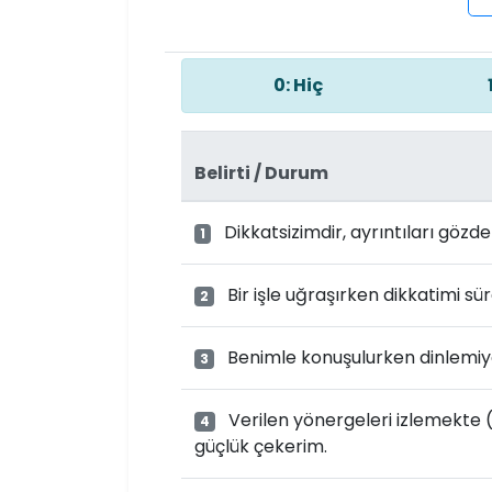
0: Hiç
Belirti / Durum
Dikkatsizimdir, ayrıntıları gözde
1
Bir işle uğraşırken dikkatimi s
2
Benimle konuşulurken dinlemi
3
Verilen yönergeleri izlemekte
4
güçlük çekerim.