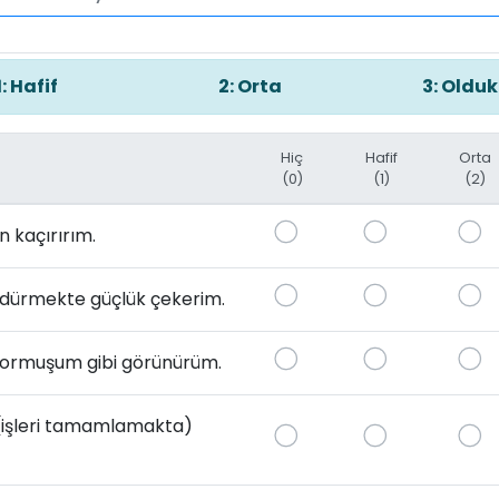
1: Hafif
2: Orta
3: Oldu
Hiç
Hafif
Orta
(0)
(1)
(2)
n kaçırırım.
ürdürmekte güçlük çekerim.
yormuşum gibi görünürüm.
 (işleri tamamlamakta)