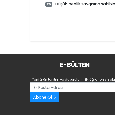
Düşük benlik saygısına sahibi
25
E-BÜLTEN
Yeni ürün tanıtım ve duyurularını ilk öğrenen siz olu
Abone Ol