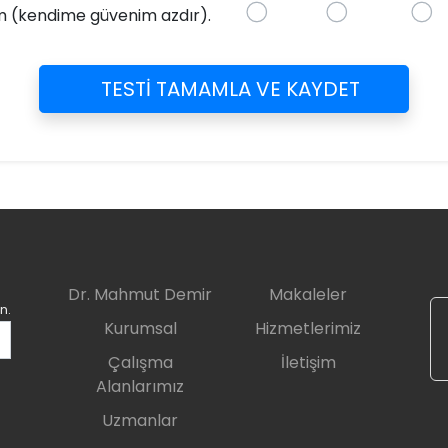
m (kendime güvenim azdır).
TESTİ TAMAMLA VE KAYDET
Dr. Mahmut Demir
Makaleler
n.
Kurumsal
Hizmetlerimiz
Çalışma
İletişim
Alanlarımız
Uzmanlar