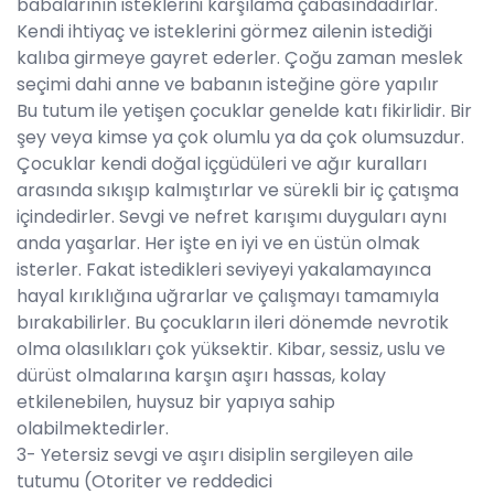
babalarının isteklerini karşılama çabasındadırlar.
Kendi ihtiyaç ve isteklerini görmez ailenin istediği
kalıba girmeye gayret ederler. Çoğu zaman meslek
seçimi dahi anne ve babanın isteğine göre yapılır
Bu tutum ile yetişen çocuklar genelde katı fikirlidir. Bir
şey veya kimse ya çok olumlu ya da çok olumsuzdur.
Çocuklar kendi doğal içgüdüleri ve ağır kuralları
arasında sıkışıp kalmıştırlar ve sürekli bir iç çatışma
içindedirler. Sevgi ve nefret karışımı duyguları aynı
anda yaşarlar. Her işte en iyi ve en üstün olmak
isterler. Fakat istedikleri seviyeyi yakalamayınca
hayal kırıklığına uğrarlar ve çalışmayı tamamıyla
bırakabilirler. Bu çocukların ileri dönemde nevrotik
olma olasılıkları çok yüksektir. Kibar, sessiz, uslu ve
dürüst olmalarına karşın aşırı hassas, kolay
etkilenebilen, huysuz bir yapıya sahip
olabilmektedirler.
3- Yetersiz sevgi ve aşırı disiplin sergileyen aile
tutumu (Otoriter ve reddedici