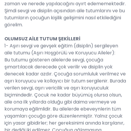
zaman ve nerede yapılacağını ayırt edememektedir.
Şimdi sevgi ve disiplin açısından aile tutumlarını ve bu
tutumların çocuğun kişilik gelişimini nasıl etkilediğini
görelim.
OLUMSUZ AİLE TUTUM ŞEKİLLERİ
1- Aşırı sevgi ve gevşek eğitim (disiplin) sergileyen
aile tutumu (Aşırı Hoşgörülü ve Koruyucu Aileler):
Bu tutumu gösteren ailelerde sevgi, çocuğa
şımartılacak derecede çok verilir ve disiplin yok
denecek kadar azdır. Çocuğa sorumluluk verilmez ve
aşırı koruyucu ve kollayıcı bir tutum sergilenir. Burada
verilen sevgi, aşırı vericilik ve aşırı koruyuculuk
biçimindedir. Çocuk ne kadar büyümüş olursa olsun,
aile ona ilk yıllarda olduğu gibi daima vermeye ve
korumaya eğilimlidir. Bu ailelerde ebeveynlerin tüm
yaşamları çocuğa göre düzenlenmiştir. Yalnız çocuk
için yasar gibidirler; her gereksinimi anında karşılanır,
bir dediği iki edilmez. Çocuğun ağlamasına,