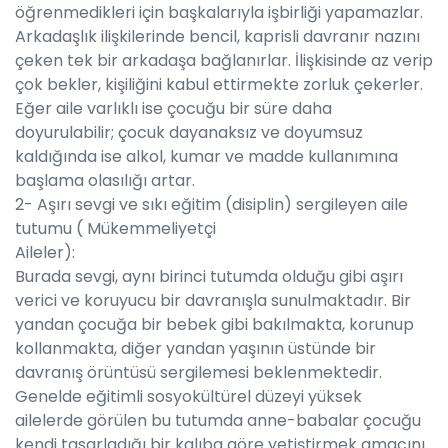
öğrenmedikleri için başkalarıyla işbirliği yapamazlar.
Arkadaşlık ilişkilerinde bencil, kaprisli davranır nazını
çeken tek bir arkadaşa bağlanırlar. İlişkisinde az verip
çok bekler, kişiliğini kabul ettirmekte zorluk çekerler.
Eğer aile varlıklı ise çocuğu bir süre daha
doyurulabilir; çocuk dayanaksız ve doyumsuz
kaldığında ise alkol, kumar ve madde kullanımına
başlama olasılığı artar.
2- Aşırı sevgi ve sıkı eğitim (disiplin) sergileyen aile
tutumu ( Mükemmeliyetçi
Aileler):
Burada sevgi, aynı birinci tutumda olduğu gibi aşırı
verici ve koruyucu bir davranışla sunulmaktadır. Bir
yandan çocuğa bir bebek gibi bakılmakta, korunup
kollanmakta, diğer yandan yaşının üstünde bir
davranış örüntüsü sergilemesi beklenmektedir.
Genelde eğitimli sosyokültürel düzeyi yüksek
ailelerde görülen bu tutumda anne-babalar çocuğu
kendi tasarladığı bir kalıba göre yetiştirmek amacını