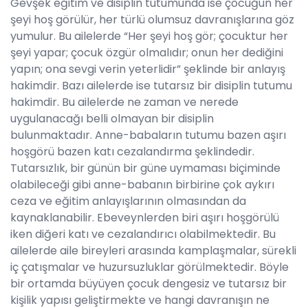
Gevşek eğitim ve disiplin tutumunda ise çocuğun her
şeyi hoş görülür, her türlü olumsuz davranışlarına göz
yumulur. Bu ailelerde “Her şeyi hoş gör; çocuktur her
şeyi yapar; çocuk özgür olmalıdır; onun her dediğini
yapın; ona sevgi verin yeterlidir” şeklinde bir anlayış
hakimdir. Bazı ailelerde ise tutarsız bir disiplin tutumu
hakimdir. Bu ailelerde ne zaman ve nerede
uygulanacağı belli olmayan bir disiplin
bulunmaktadır. Anne-babaların tutumu bazen aşırı
hoşgörü bazen katı cezalandırma şeklindedir.
Tutarsızlık, bir günün bir güne uymaması biçiminde
olabileceği gibi anne-babanın birbirine çok aykırı
ceza ve eğitim anlayışlarının olmasından da
kaynaklanabilir. Ebeveynlerden biri aşırı hoşgörülü
iken diğeri katı ve cezalandırıcı olabilmektedir. Bu
ailelerde aile bireyleri arasında kamplaşmalar, sürekli
iç çatışmalar ve huzursuzluklar görülmektedir. Böyle
bir ortamda büyüyen çocuk dengesiz ve tutarsız bir
kişilik yapısı geliştirmekte ve hangi davranışın ne