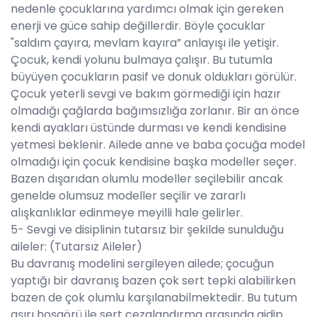
nedenle çocuklarına yardımcı olmak için gereken
enerji ve güce sahip değillerdir. Böyle çocuklar
"saldım çayıra, mevlam kayıra” anlayışı ile yetişir.
Çocuk, kendi yolunu bulmaya çalışır. Bu tutumla
büyüyen çocukların pasif ve donuk oldukları görülür.
Çocuk yeterli sevgi ve bakım görmediği için hazır
olmadığı çağlarda bağımsızlığa zorlanır. Bir an önce
kendi ayakları üstünde durması ve kendi kendisine
yetmesi beklenir. Ailede anne ve baba çocuğa model
olmadığı için çocuk kendisine başka modeller seçer.
Bazen dışarıdan olumlu modeller seçilebilir ancak
genelde olumsuz modeller seçilir ve zararlı
alışkanlıklar edinmeye meyilli hale gelirler.
5- Sevgi ve disiplinin tutarsız bir şekilde sunulduğu
aileler: (Tutarsız Aileler)
Bu davranış modelini sergileyen ailede; çocuğun
yaptığı bir davranış bazen çok sert tepki alabilirken
bazen de çok olumlu karşılanabilmektedir. Bu tutum
aşırı hoşgörü ile sert cezalandırma arasında gidip