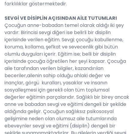
farklılıklar göstermektedir.
SEVGİ VE DİSİPLİN AÇISINDAN AİLE TUTUMLARI
Çocuğun anne-babadan temel olarak aldığı iki şey
vardır: Birincisi sevgi diğeri ise belirli bir disiplin
içerisinde verilen eğitim. Sevgi; çocuğu kabullenme,
koruma, kollama, şefkat ve sevecenlik gibi bütün
olumlu duyguları içerir. Eğitim ise; belli bir disiplin
içerisinde çocuğa öğretilen her şeyi kapsar. Çocuğa
aile tarafından verilen bilgiler, kazandırılan
beceriler,ailenin sahip olduğu ahlaki değer ve
inançlar, görgü kuralları, yasaklar ve insanın
sosyalleşmesi için gerekli olan tüm toplumsal
değerler eğitimin parçalarıdır. Sağlıklı bir birey ancak
anne ve babadan sevgi ve eğitimi dengeli bir şekilde
aldığında gelişir. Çocuğun sağlıksız psikososyal
gelişimine neden olan olumsuz aile tutumlarında
ebeveynler sevgi ve eğitimi (disiplin) dengeli bir
şekilde sunamamaktadırlar. Bu ailelerin verdiği sevgi