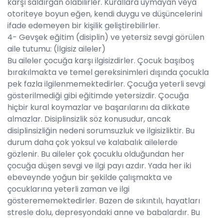
karşı saldırgan olabilirler. Kurallara uymayan veya
otoriteye boyun eğen, kendi duygu ve düşüncelerini
ifade edemeyen bir kişilik geliştirebilirler.
4- Gevşek eğitim (disiplin) ve yetersiz sevgi görülen
aile tutumu: (İlgisiz aileler)
Bu aileler çocuğa karşı ilgisizdirler. Çocuk başıboş
bırakılmakta ve temel gereksinimleri dışında çocukla
pek fazla ilgilenmemektedirler. Çocuğa yeterli sevgi
gösterilmediği gibi eğitimde yetersizdir. Çocuğa
hiçbir kural koymazlar ve başarılarını da dikkate
almazlar. Disiplinsizlik söz konusudur, ancak
disiplinsizliğin nedeni sorumsuzluk ve ilgisizliktir. Bu
durum daha çok yoksul ve kalabalık ailelerde
gözlenir. Bu aileler çok çocuklu olduğundan her
çocuğa düşen sevgi ve ilgi payı azdır. Yada her iki
ebeveynde yoğun bir şekilde çalışmakta ve
çocuklarına yeterli zaman ve ilgi
gösterememektedirler. Bazen de sıkıntılı, hayatları
stresle dolu, depresyondaki anne ve babalardır. Bu