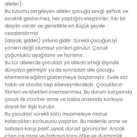
aileler):
Bu tutumu sergileyen aileler çocuğa sevgi, şefkat ve
sıcaklık göstermez, her yaptığını eleştirirler. Sıkı bir
disiplin vardır ve genellikle en küçük şeyde
cezalandırma
(dayak, şiddet) yoluna gidilir. Sürekli çocuğun iyi
yönleri değil olumsuz yönleri görülür. Çocuk
çoğunlukla aşağılanır ve horlanır.
Bu tür ailelerde çocuklar ya ailenin isteği dışında
dünyaya gelmiştir ya da sonradan aile çocuğu
istememe eğilimi göstermeye başlamıştır. Evde söz
hakkı ve otorite hep ebeveynlerdedir. Çocukların
fikirleri ve istekleri önemsenmez. Bu durum karşısında
çocuk ile otoriter anne ve baba arasında korkuya
dayalı bir ilişki kurulur.
Bu çocuklar sürekli kötü muameleye maruz
kalacakları korkusunu yaşarlar. Bu nedenle anne ve
babaya karşı pasif, uysal, dürüst görünürler. Ancak
içten içe anne ve babaya karşı öfke ve düşmanlık